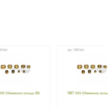
RBT002
Арт.: RBT003
002 Обжимное кольцо Ø6
RBT 003 Обжимное коль