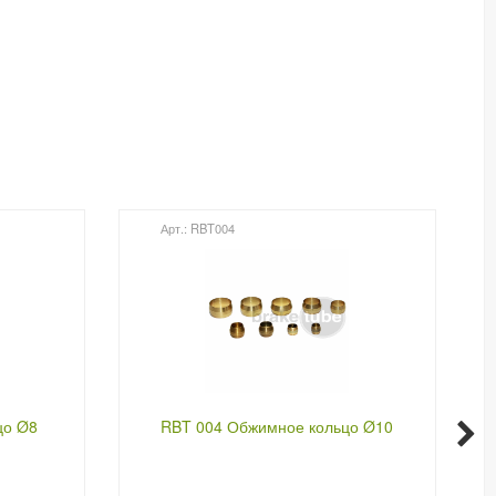
Арт.: RBT004
цо Ø8
RBT 004 Обжимное кольцо Ø10