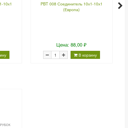
1-10х1
PBT 008 Соединитель 10х1-10х1
P
(Европа)
Цена: 88,00 ₽
зину
В корзину
РУБОК