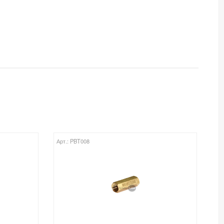
Арт.: PBT008
Ар