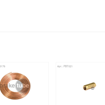
Т3176
Арт.: PBT021