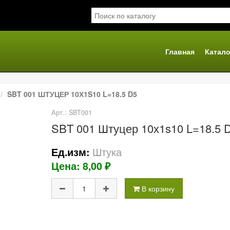
Главная
Катало
я
SBT 001 ШТУЦЕР 10Х1S10 L=18.5 D5
Арт.: SBT001
SBT 001 Штуцер 10х1s10 L=18.5 
Штука
Ед.изм:
Цена: 8,00 ₽
В корзину