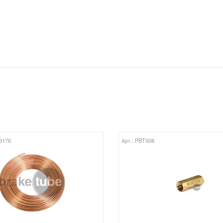
Т3176
Арт.: PBT008