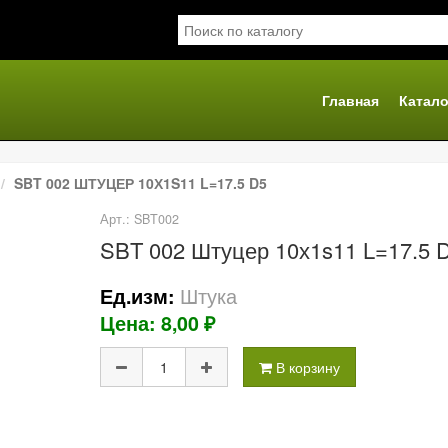
Главная
Катало
я
SBT 002 ШТУЦЕР 10Х1S11 L=17.5 D5
Арт.: SBT002
SBT 002 Штуцер 10х1s11 L=17.5 
Штука
Ед.изм:
Цена: 8,00 ₽
В корзину