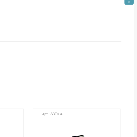
>
Арт.: SBT034