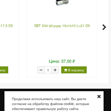
17.5 D5
SBT 034 Штуцер 10х1s10 L=21 D5
Цена: 37,00 ₽
зину
В корзину
Доставка
О нас
Контакты
Сертификаты
Продолжая использовать наш сайт, Вы даете
согласие на обработку файлов cookie, которые
E-mail:
braketube.info@braketube.ru
обеспечивают правильную работу сайта.
Vkontakte:
https://vk.com/braketube