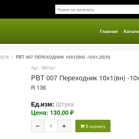
Главная
Катало
я
УБОК
PBT 007 ПЕРЕХОДНИК 10Х1(ВН) -10Х1,25(Н)
Арт.: PBT007
PBT 007 Переходник 10х1(вн) -10х
R 136
Штука
Ед.изм:
Цена: 130,00 ₽
В корзину