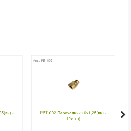
Арт.: PBT002
Арт
5(вн) -
PBT 002 Переходник 10х1,25(вн) -
12х1(н)