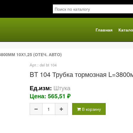
Главная
Катало
я
800ММ 10Х1,25 (ОТЕЧ. АВТО)
Арт.: del bt 104
BT 104 Трубка тормозная L=3800м
Штука
Ед.изм:
Цена: 565,51 ₽
В корзину