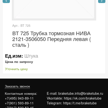
<
>
Арт.: ВТ 725
ВТ 725 Трубка тормозная НИВА
2121-3506050 Передняя левая (
сталь )
Штука
Ед.изм:
Цена по запросу
Уточнить цену
Заказать звонок
Контактные номера:
E-mail:
braketube.info@braketube.ru
+7(495) 943-89-11
Vkontakte:
https://vk.com/braketube
+7(901) 593-89-11
Telegram:
https://t.me/braketube
+7(917) 522-52-46