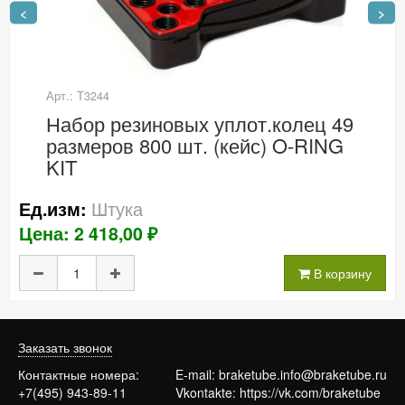
<
>
Арт.: Т3244
Набор резиновых уплот.колец 49
размеров 800 шт. (кейс) O-RING
KIT
Штука
Ед.изм:
Цена: 2 418,00 ₽
В корзину
Заказать звонок
Контактные номера:
E-mail:
braketube.info@braketube.ru
+7(495) 943-89-11
Vkontakte:
https://vk.com/braketube