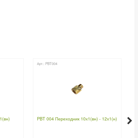
Арт.: PBT004
Арт
1(вн)
PBT 004 Переходник 10х1(вн) - 12х1(н)