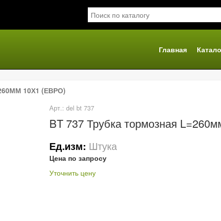
Главная
Катало
я
60ММ 10Х1 (ЕВРО)
Арт.: del bt 737
BT 737 Трубка тормозная L=260мм
Штука
Ед.изм:
Цена по запросу
Уточнить цену