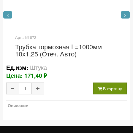
<
>
Арт.: BT072
Трубка тормозная L=1000мм
10х1,25 (Отеч. Авто)
Штука
Ед.изм:
Цена: 171,40 ₽
В корзину
Описание