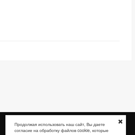
Доставка
О нас
Контакты
Сертификаты
Продолжая использовать наш сайт, Вы даете
согласие на обработку файлов cookie, которые
E-mail:
braketube.info@braketube.ru