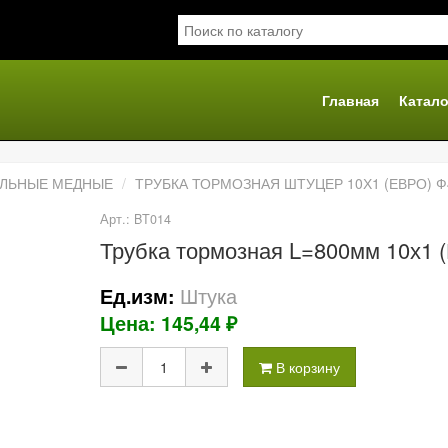
Главная
Катало
я
АЛЬНЫЕ МЕДНЫЕ
ТРУБКА ТОРМОЗНАЯ ШТУЦЕР 10Х1 (ЕВРО) 
Арт.: BT014
Трубка тормозная L=800мм 10х1 (
Штука
Ед.изм:
Цена: 145,44 ₽
В корзину