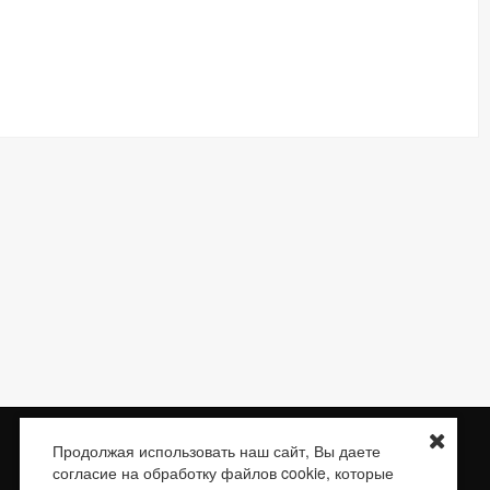
Доставка
О нас
Контакты
Сертификаты
Продолжая использовать наш сайт, Вы даете
согласие на обработку файлов cookie, которые
E-mail:
braketube.info@braketube.ru