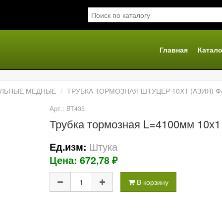
Главная
Катало
я
АЛЬНЫЕ МЕДНЫЕ
ТРУБКА ТОРМОЗНАЯ ШТУЦЕР 10Х1 (АЗИЯ) Ф
Арт.: BT435
Трубка тормозная L=4100мм 10х1 
Штука
Ед.изм:
Цена: 672,78 ₽
В корзину