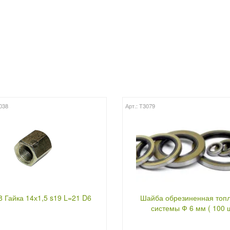
038
Арт.: Т3079
8 Гайка 14х1,5 s19 L=21 D6
Шайба обрезиненная топ
системы Ф 6 мм ( 100 ш