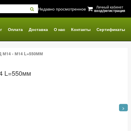
Личный кабинет
Недавно просмотренное
вход/регистрация
г
Оплата
Доставка
О нас
Контакты
Сертификаты
 М14 - М14 L=550ММ
14 L=550мм
>