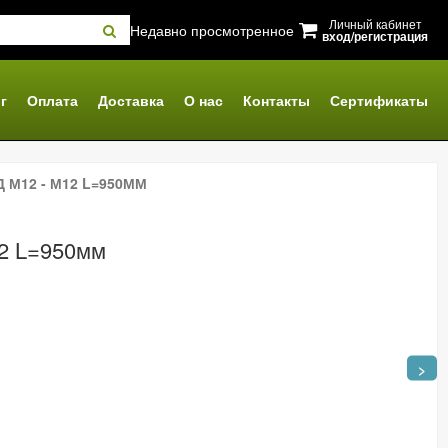
Личный кабинет
Недавно просмотренное
вход/регистрация
г
Оплата
Доставка
О нас
Контакты
Сертификаты
 М12 - М12 L=950ММ
12 L=950мм
>