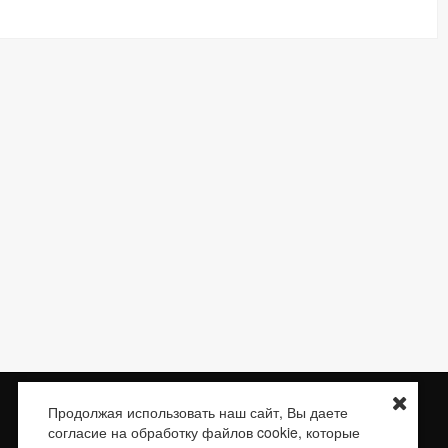
Доставка
О нас
Контакты
Сертификаты
Продолжая использовать наш сайт, Вы даете
согласие на обработку файлов cookie, которые
E-mail:
braketube.info@braketube.ru