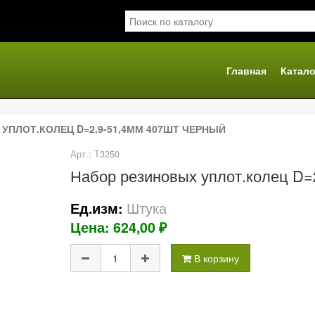
Главная
Катало
я
УПЛОТ.КОЛЕЦ D=2.9-51,4ММ 407ШТ ЧЕРНЫЙ
Арт.: Т3250
Набор резиновых уплот.колец D
Штука
Ед.изм:
Цена: 624,00 ₽
В корзину