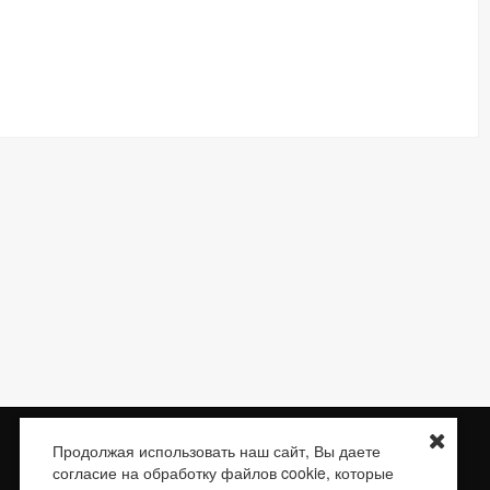
Доставка
О нас
Контакты
Сертификаты
Продолжая использовать наш сайт, Вы даете
согласие на обработку файлов cookie, которые
E-mail:
braketube.info@braketube.ru