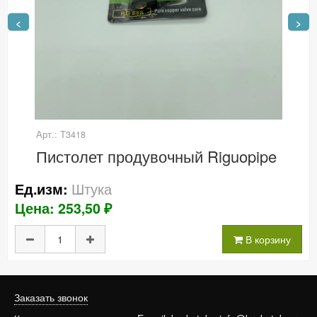
<
>
Арт.: Т3418
Пистолет продувочный Riguopipe
Штука
Ед.изм:
Цена: 253,50 ₽
В корзину
Заказать звонок