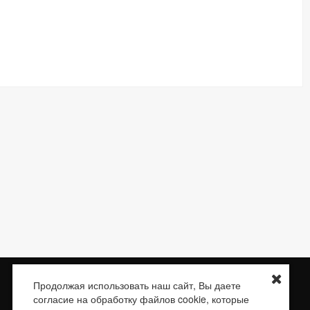
Доставка
О нас
Контакты
Сертификаты
Продолжая использовать наш сайт, Вы даете
согласие на обработку файлов cookie, которые
E-mail:
braketube.info@braketube.ru